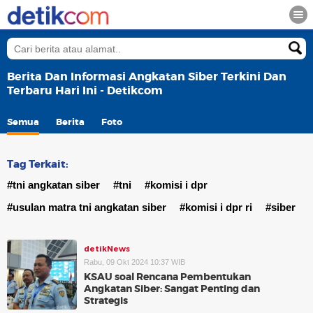
Berita Dan Informasi Angkatan Siber Terkini Dan
Terbaru Hari Ini - Detikcom
Semua
Berita
Foto
Tag Terkait:
#tni angkatan siber
#tni
#komisi i dpr
#usulan matra tni angkatan siber
#komisi i dpr ri
#siber
detikNews
Rabu, 09 Okt 2024 10:37 WIB
KSAU soal Rencana Pembentukan
Angkatan Siber: Sangat Penting dan
Strategis