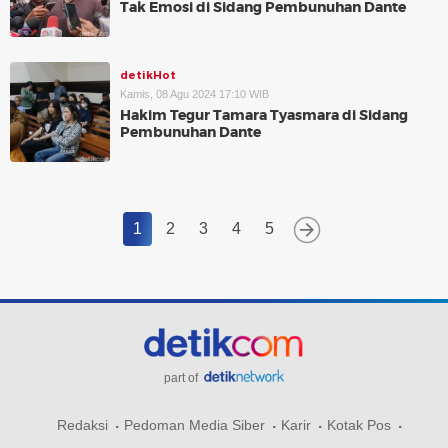
Tak Emosi di Sidang Pembunuhan Dante
detikHot
Kamis, 08 Agu 2024 17:10 WIB
Hakim Tegur Tamara Tyasmara di Sidang
Pembunuhan Dante
1
2
3
4
5
part of
Redaksi
Pedoman Media Siber
Karir
Kotak Pos