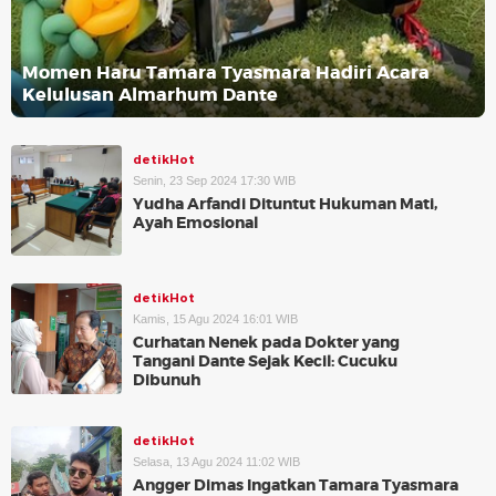
Momen Haru Tamara Tyasmara Hadiri Acara
Kelulusan Almarhum Dante
detikHot
Senin, 23 Sep 2024 17:30 WIB
Yudha Arfandi Dituntut Hukuman Mati,
Ayah Emosional
detikHot
Kamis, 15 Agu 2024 16:01 WIB
Curhatan Nenek pada Dokter yang
Tangani Dante Sejak Kecil: Cucuku
Dibunuh
detikHot
Selasa, 13 Agu 2024 11:02 WIB
Angger Dimas Ingatkan Tamara Tyasmara