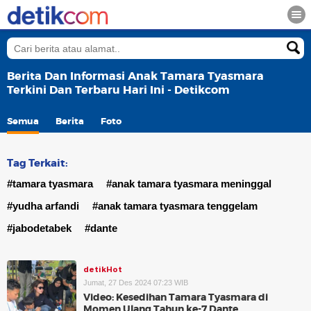
Berita Dan Informasi Anak Tamara Tyasmara
Terkini Dan Terbaru Hari Ini - Detikcom
Semua
Berita
Foto
Tag Terkait:
#tamara tyasmara
#anak tamara tyasmara meninggal
#yudha arfandi
#anak tamara tyasmara tenggelam
#jabodetabek
#dante
detikHot
Jumat, 27 Des 2024 07:23 WIB
Video: Kesedihan Tamara Tyasmara di
Momen Ulang Tahun ke-7 Dante