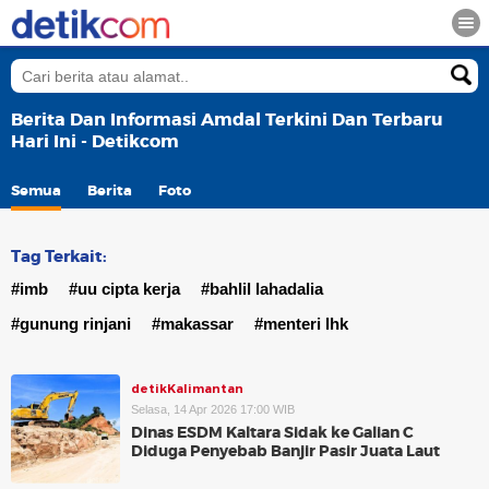
Berita Dan Informasi Amdal Terkini Dan Terbaru
Hari Ini - Detikcom
Semua
Berita
Foto
Tag Terkait:
#imb
#uu cipta kerja
#bahlil lahadalia
#gunung rinjani
#makassar
#menteri lhk
detikKalimantan
Selasa, 14 Apr 2026 17:00 WIB
Dinas ESDM Kaltara Sidak ke Galian C
Diduga Penyebab Banjir Pasir Juata Laut