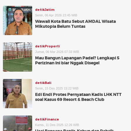
detikJatim
Senin, 06 Apr 2026 23:45 WIB
Wawali Kota Batu Sebut AMDAL Wisata
Mikutopia Belum Tuntas
detikProperti
Jumat, 06 Mar 2026 07:33 WIB
Mau Bangun Lapangan Padel? Lengkapi 5
Perizinan Ini biar Nggak Disegel
detikBali
Senin, 15 Des 2025 15:22 WIB
Edi Endi Protes Pernyataan Kadis LHK NTT
soal Kasus 69 Resort & Beach Club
detikFinance
Kamis, 11 Des 2025 12:26 WIB