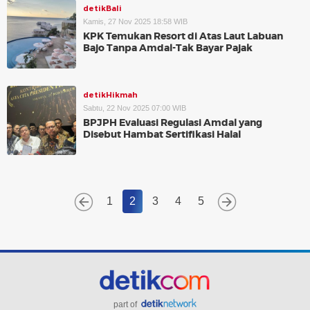
detikBali
Kamis, 27 Nov 2025 18:58 WIB
KPK Temukan Resort di Atas Laut Labuan
Bajo Tanpa Amdal-Tak Bayar Pajak
detikHikmah
Sabtu, 22 Nov 2025 07:00 WIB
BPJPH Evaluasi Regulasi Amdal yang
Disebut Hambat Sertifikasi Halal
1
2
3
4
5
part of