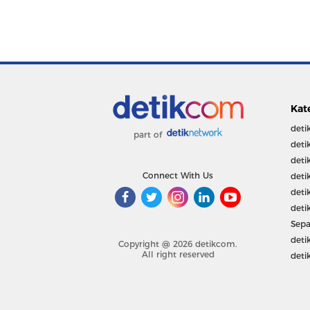
Kat
deti
part of
deti
deti
Connect With Us
deti
deti
deti
Sepa
deti
Copyright @ 2026 detikcom.
All right reserved
deti