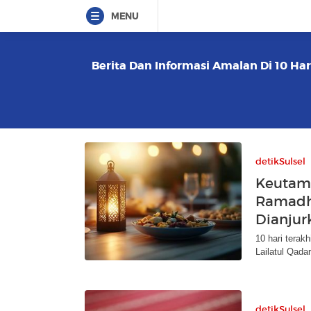
MENU
Berita Dan Informasi Amalan Di 10 Har
detikSulsel
Keutama
Ramadh
Dianjur
10 hari tera
Lailatul Qada
detikSulsel