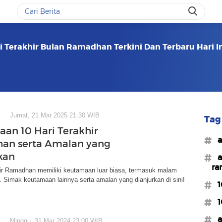
i Terakhir Bulan Ramadhan Terkini Dan Terbaru Hari I
Jumat, 21 Mar 2025 21:30 WIB
Tag 
an 10 Hari Terakhir
#a
an serta Amalan yang
kan
#a
ra
khir Ramadhan memiliki keutamaan luar biasa, termasuk malam
r. Simak keutamaan lainnya serta amalan yang dianjurkan di sini!
#1
#1
#a
Minggu, 31 Mar 2024 23:00 WIB