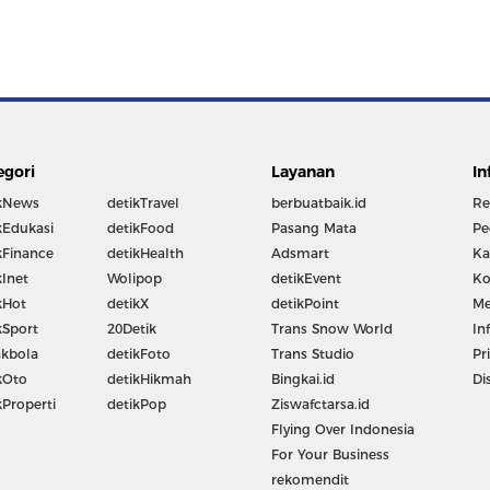
egori
Layanan
In
kNews
detikTravel
berbuatbaik.id
Re
kEdukasi
detikFood
Pasang Mata
Pe
kFinance
detikHealth
Adsmart
Ka
kInet
Wolipop
detikEvent
Ko
kHot
detikX
detikPoint
Me
kSport
20Detik
Trans Snow World
In
kbola
detikFoto
Trans Studio
Pr
kOto
detikHikmah
Bingkai.id
Di
kProperti
detikPop
Ziswafctarsa.id
Flying Over Indonesia
For Your Business
rekomendit