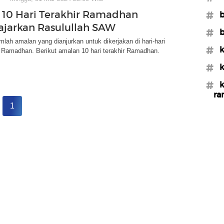
10 Hari Terakhir Ramadhan
#b
ajarkan Rasulullah SAW
#b
mlah amalan yang dianjurkan untuk dikerjakan di hari-hari
#k
n Ramadhan. Berikut amalan 10 hari terakhir Ramadhan.
#k
#k
ra
1