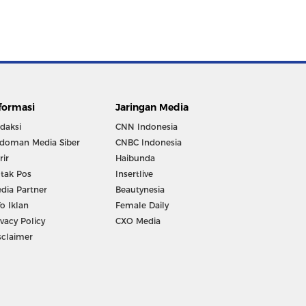
formasi
Jaringan Media
daksi
CNN Indonesia
doman Media Siber
CNBC Indonesia
rir
Haibunda
tak Pos
Insertlive
dia Partner
Beautynesia
fo Iklan
Female Daily
ivacy Policy
CXO Media
sclaimer