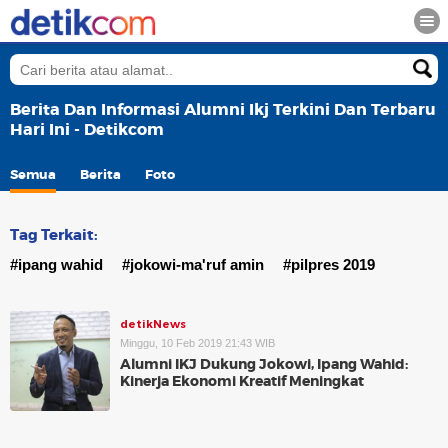
Berita Dan Informasi Alumni Ikj Terkini Dan Terbaru
Hari Ini - Detikcom
Semua
Berita
Foto
Tag Terkait:
#ipang wahid
#jokowi-ma'ruf amin
#pilpres 2019
detikNews
Minggu, 10 Feb 2019 21:43 WIB
Alumni IKJ Dukung Jokowi, Ipang Wahid:
Kinerja Ekonomi Kreatif Meningkat