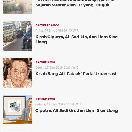
Jokowi Tak Mau Ide Antibanjir Baru, Ini
Sejarah Master Plan '73 yang Dirujuk
detikFinance
Rabu, 27 Nov 2019 08:22 WIB
Kisah Ciputra, Ali Sadikin, dan Liem Sioe
Liong
detikNews
Senin, 17 Jun 2019 13:04 WIB
Kisah Bang Ali 'Takluk' Pada Urbanisasi
detikNews
Selasa, 19 Des 2017 14:54 WIB
Ciputra, Ali Sadikin, dan Liem Sioe Liong