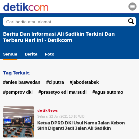
Berita Dan Informasi Ali Sadikin Terkini Dan
Terbaru Hari Ini - Detikcom
Semua
Berita
Foto
Tag Terkait:
#anies baswedan
#ciputra
#jabodetabek
#pemprov dki
#prasetyo edi marsudi
#agus sutomo
detikNews
Selasa, 22 Jun 2021 13:18 WIB
Ketua DPRD DKI Usul Nama Jalan Kebon
Sirih Diganti Jadi Jalan Ali Sadikin