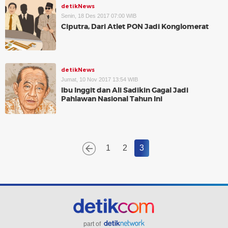
detikNews
Senin, 18 Des 2017 07:00 WIB
Ciputra, Dari Atlet PON Jadi Konglomerat
detikNews
Jumat, 10 Nov 2017 13:54 WIB
Ibu Inggit dan Ali Sadikin Gagal Jadi
Pahlawan Nasional Tahun Ini
1
2
3
part of