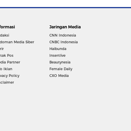
formasi
Jaringan Media
daksi
CNN Indonesia
doman Media Siber
CNBC Indonesia
rir
Haibunda
tak Pos
Insertlive
dia Partner
Beautynesia
fo Iklan
Female Daily
ivacy Policy
CXO Media
sclaimer