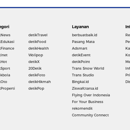
egori
Layanan
In
kNews
detikTravel
berbuatbaik.id
Re
kEdukasi
detikFood
Pasang Mata
Pe
kFinance
detikHealth
Adsmart
Ka
kInet
Wolipop
detikEvent
Ko
kHot
detikX
detikPoint
Me
kSport
20Detik
Trans Snow World
In
kbola
detikFoto
Trans Studio
Pr
kOto
detikHikmah
Bingkai.id
Di
kProperti
detikPop
Ziswafctarsa.id
Flying Over Indonesia
For Your Business
rekomendit
Community Connect