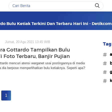
do Bulu Ketiak Terkini Dan Terbaru Hari Ini - Detikcom
Jumat, 20 Agu 2021 13:45 WIB
Tag 
ra Gottardo Tampilkan Bulu
#a
i Foto Terbaru, Banjir Pujian
#b
tardo mencuri atensi warganet usai postingannya di media
a dia berpose memperlihatkan bulu ketiaknya. Seperti apa?
#g
#k
1