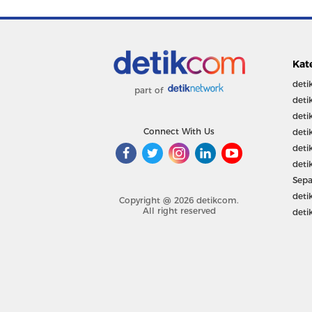
Kat
deti
part of
deti
deti
Connect With Us
deti
deti
deti
Sepa
deti
Copyright @ 2026 detikcom.
All right reserved
deti