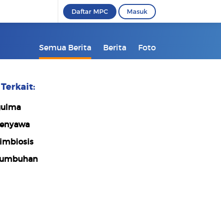
Daftar MPC
Masuk
Semua Berita
Berita
Foto
Terkait:
ulma
enyawa
imbiosis
tumbuhan