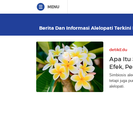
MENU
Berita Dan Informasi Alelopati Terkini
detikEdu
Apa Itu 
Efek, P
Simbiosis al
tetapi juga p
alelopati.