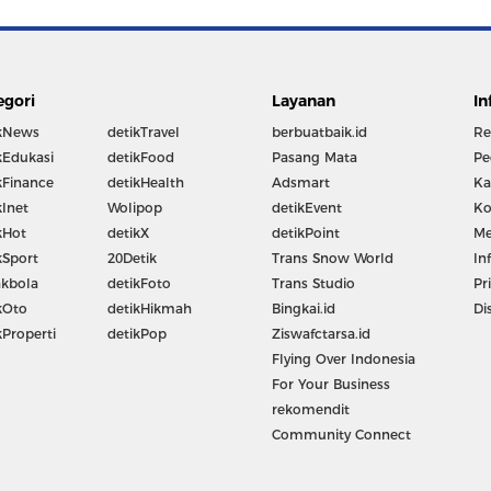
egori
Layanan
In
kNews
detikTravel
berbuatbaik.id
Re
kEdukasi
detikFood
Pasang Mata
Pe
kFinance
detikHealth
Adsmart
Ka
kInet
Wolipop
detikEvent
Ko
kHot
detikX
detikPoint
Me
kSport
20Detik
Trans Snow World
In
kbola
detikFoto
Trans Studio
Pr
kOto
detikHikmah
Bingkai.id
Di
kProperti
detikPop
Ziswafctarsa.id
Flying Over Indonesia
For Your Business
rekomendit
Community Connect