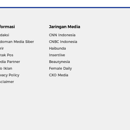
formasi
Jaringan Media
daksi
CNN Indonesia
doman Media Siber
CNBC Indonesia
rir
Haibunda
tak Pos
Insertlive
dia Partner
Beautynesia
fo Iklan
Female Daily
ivacy Policy
CXO Media
sclaimer