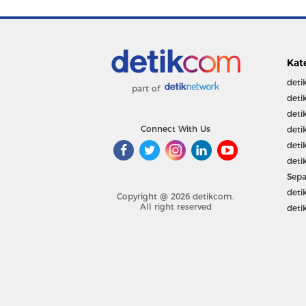
Kat
deti
part of
deti
deti
Connect With Us
deti
deti
deti
Sepa
deti
Copyright @ 2026 detikcom.
All right reserved
deti