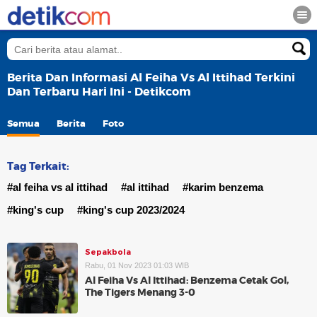
Berita Dan Informasi Al Feiha Vs Al Ittihad Terkini
Dan Terbaru Hari Ini - Detikcom
Semua
Berita
Foto
Tag Terkait:
#al feiha vs al ittihad
#al ittihad
#karim benzema
#king's cup
#king's cup 2023/2024
Sepakbola
Rabu, 01 Nov 2023 01:03 WIB
Al Feiha Vs Al Ittihad: Benzema Cetak Gol,
The Tigers Menang 3-0