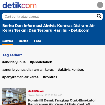
Berita Dan Informasi Aktivis Kontras Disiram Air
Keras Terkini Dan Terbaru Hari Ini - Detikcom
Semua
Berita
Foto
Tag Terkait:
#andrie yunus
#jabodetabek
#andrie yunus disiram air keras
#aktivis kontras
#penyiraman air keras
#kontras
detikNews
Senin, 16 Mar 2026 11:51 WIB
Komisi III Desak Tangkap Otak-Eksekutor
Penyiraman Air Keras Aktivis KontraS