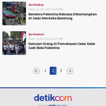
detikJabar
Sabtu, 21 Okt 2023 11:09 WIB
Bendera Palestina Raksasa Dibentangkan
di Jalan Merdeka Bandung
detikJatim
Senin, 16 Okt 2023 11:34 WIB
Ratusan Orang di Pamekasan Gelar Salat
Gaib Bela Palestina
1
2
3
part of