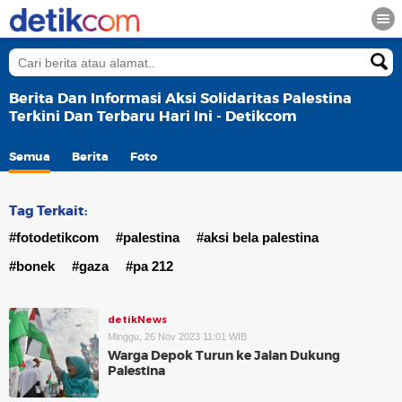
Berita Dan Informasi Aksi Solidaritas Palestina
Terkini Dan Terbaru Hari Ini - Detikcom
Semua
Berita
Foto
Tag Terkait:
#fotodetikcom
#palestina
#aksi bela palestina
#bonek
#gaza
#pa 212
detikNews
Minggu, 26 Nov 2023 11:01 WIB
Warga Depok Turun ke Jalan Dukung
Palestina