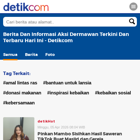
Berita Dan Informasi Aksi Dermawan Terkini Dan
Terbaru Hari Ini - Detikcom
Semua
Berita
Foto
Tag Terkait:
#amal lintas ras
#bantuan untuk lansia
#donasi makanan
#inspirasi kebaikan
#kebaikan sosial
#kebersamaan
detikHot
Minggu, 05 Apr 2026 08:04 WIB
Pinkan Mambo Sisihkan Hasil Saweran
TikTok Buat Masjid dan Gereja