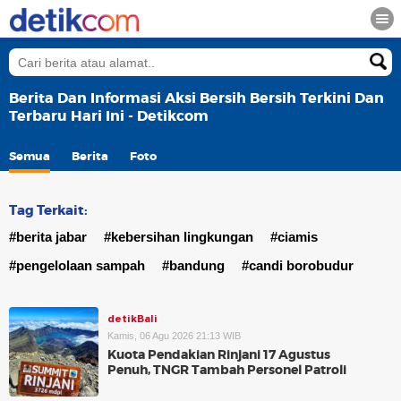
Berita Dan Informasi Aksi Bersih Bersih Terkini Dan
Terbaru Hari Ini - Detikcom
Semua
Berita
Foto
Tag Terkait:
#berita jabar
#kebersihan lingkungan
#ciamis
#pengelolaan sampah
#bandung
#candi borobudur
detikBali
Kamis, 06 Agu 2026 21:13 WIB
Kuota Pendakian Rinjani 17 Agustus
Penuh, TNGR Tambah Personel Patroli