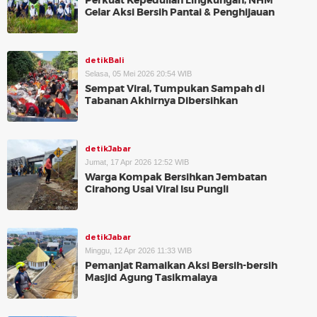
Perkuat Kepedulian Lingkungan, NHM
Gelar Aksi Bersih Pantai & Penghijauan
detikBali
Selasa, 05 Mei 2026 20:54 WIB
Sempat Viral, Tumpukan Sampah di
Tabanan Akhirnya Dibersihkan
detikJabar
Jumat, 17 Apr 2026 12:52 WIB
Warga Kompak Bersihkan Jembatan
Cirahong Usai Viral Isu Pungli
detikJabar
Minggu, 12 Apr 2026 11:33 WIB
Pemanjat Ramaikan Aksi Bersih-bersih
Masjid Agung Tasikmalaya