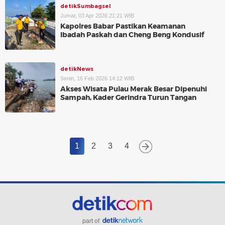
detikSumbagsel
Jumat, 03 Apr 2026 21:21 WIB
Kapolres Babar Pastikan Keamanan
Ibadah Paskah dan Cheng Beng Kondusif
detikNews
Senin, 16 Feb 2026 14:12 WIB
Akses Wisata Pulau Merak Besar Dipenuhi
Sampah, Kader Gerindra Turun Tangan
1
2
3
4
part of