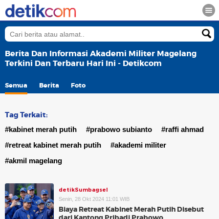
Berita Dan Informasi Akademi Militer Magelang
Terkini Dan Terbaru Hari Ini - Detikcom
Semua
Berita
Foto
Tag Terkait:
#kabinet merah putih
#prabowo subianto
#raffi ahmad
#retreat kabinet merah putih
#akademi militer
#akmil magelang
detikSumbagsel
Senin, 28 Okt 2024 11:01 WIB
Biaya Retreat Kabinet Merah Putih Disebut
dari Kantong Pribadi Prabowo