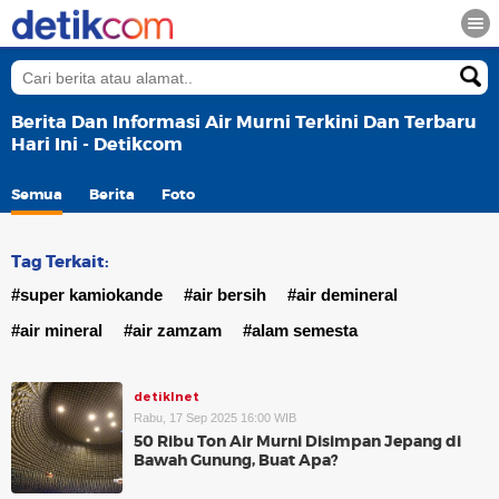
Berita Dan Informasi Air Murni Terkini Dan Terbaru
Hari Ini - Detikcom
Semua
Berita
Foto
Tag Terkait:
#super kamiokande
#air bersih
#air demineral
#air mineral
#air zamzam
#alam semesta
detikInet
Rabu, 17 Sep 2025 16:00 WIB
50 Ribu Ton Air Murni Disimpan Jepang di
Bawah Gunung, Buat Apa?