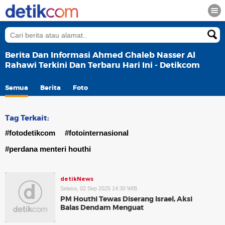
Berita Dan Informasi Ahmed Ghaleb Nasser Al
Rahawi Terkini Dan Terbaru Hari Ini - Detikcom
Semua
Berita
Foto
Tag Terkait:
#fotodetikcom
#fotointernasional
#perdana menteri houthi
detikNews
Selasa, 02 Sep 2025 14:30 WIB
PM Houthi Tewas Diserang Israel, Aksi
Balas Dendam Menguat