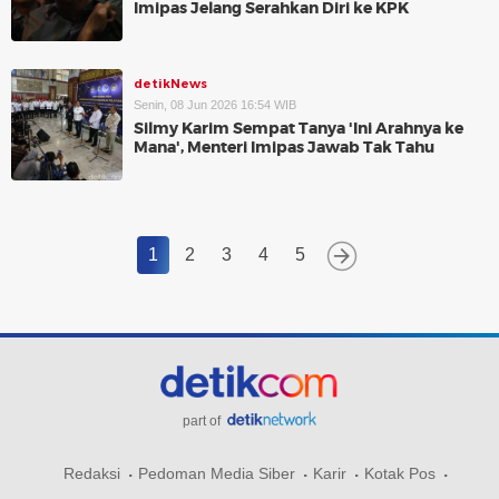
Imipas Jelang Serahkan Diri ke KPK
detikNews
Senin, 08 Jun 2026 16:54 WIB
Silmy Karim Sempat Tanya 'Ini Arahnya ke
Mana', Menteri Imipas Jawab Tak Tahu
1
2
3
4
5
part of
Redaksi
Pedoman Media Siber
Karir
Kotak Pos