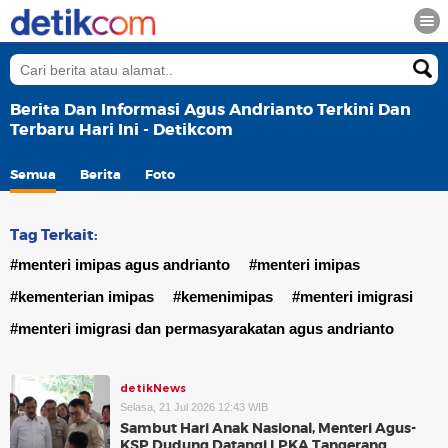
Berita Dan Informasi Agus Andrianto Terkini Dan
Terbaru Hari Ini - Detikcom
Semua
Berita
Foto
Tag Terkait:
#menteri imipas agus andrianto
#menteri imipas
#kementerian imipas
#kemenimipas
#menteri imigrasi
#menteri imigrasi dan permasyarakatan agus andrianto
detikNews
Selasa, 21 Jul 2026 12:43 WIB
Sambut Hari Anak Nasional, Menteri Agus-
KSP Dudung Datangi LPKA Tangerang