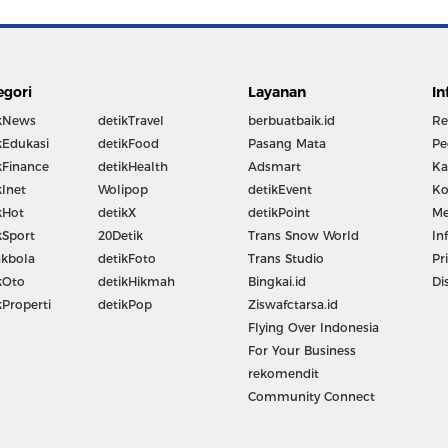
egori
Layanan
In
kNews
detikTravel
berbuatbaik.id
Re
kEdukasi
detikFood
Pasang Mata
Pe
kFinance
detikHealth
Adsmart
Ka
kInet
Wolipop
detikEvent
Ko
kHot
detikX
detikPoint
Me
kSport
20Detik
Trans Snow World
In
kbola
detikFoto
Trans Studio
Pr
kOto
detikHikmah
Bingkai.id
Di
kProperti
detikPop
Ziswafctarsa.id
Flying Over Indonesia
For Your Business
rekomendit
Community Connect