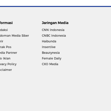
formasi
Jaringan Media
daksi
CNN Indonesia
doman Media Siber
CNBC Indonesia
rir
Haibunda
tak Pos
Insertlive
dia Partner
Beautynesia
fo Iklan
Female Daily
ivacy Policy
CXO Media
sclaimer