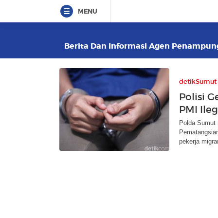
MENU
Berita Dan Informasi Agen Penampunga
detikSumut
Polisi
PMI Ileg
Polda Sumut 
Pematangsian
pekerja migra