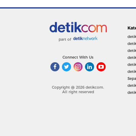
Kat
deti
part of
deti
deti
Connect With Us
deti
deti
deti
Sepa
deti
Copyright @ 2026 detikcom.
All right reserved
deti