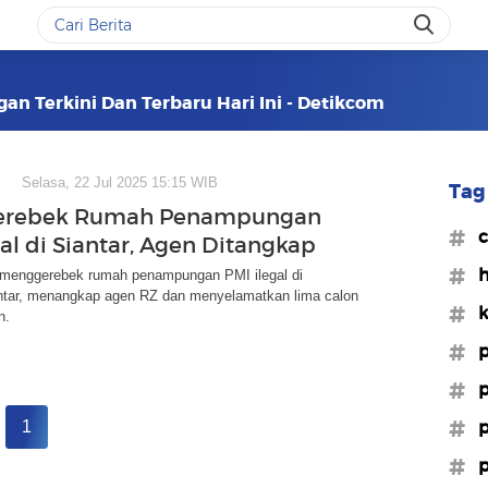
n Terkini Dan Terbaru Hari Ini - Detikcom
Selasa, 22 Jul 2025 15:15 WIB
Tag 
 Gerebek Rumah Penampungan
#c
al di Siantar, Agen Ditangkap
#
menggerebek rumah penampungan PMI ilegal di
tar, menangkap agen RZ dan menyelamatkan lima calon
#k
n.
#p
#p
#p
1
#p