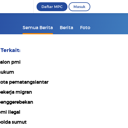
Daftar MPC
Masuk
Semua Berita
Berita
Foto
Terkait:
alon pmi
hukum
ota pematangsiantar
ekerja migran
enggerebekan
mi ilegal
olda sumut