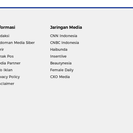
formasi
Jaringan Media
daksi
CNN Indonesia
doman Media Siber
CNBC Indonesia
rir
Haibunda
tak Pos
Insertlive
dia Partner
Beautynesia
fo Iklan
Female Daily
ivacy Policy
CXO Media
sclaimer