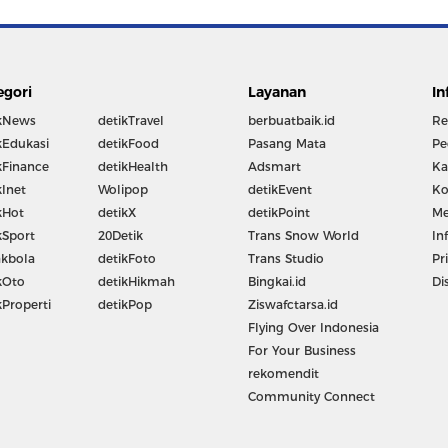
egori
Layanan
In
kNews
detikTravel
berbuatbaik.id
Re
kEdukasi
detikFood
Pasang Mata
Pe
kFinance
detikHealth
Adsmart
Ka
kInet
Wolipop
detikEvent
Ko
kHot
detikX
detikPoint
Me
kSport
20Detik
Trans Snow World
In
kbola
detikFoto
Trans Studio
Pr
kOto
detikHikmah
Bingkai.id
Di
kProperti
detikPop
Ziswafctarsa.id
Flying Over Indonesia
For Your Business
rekomendit
Community Connect