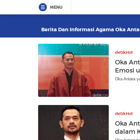
MENU
Berita Dan Informasi Agama Oka Antara
detikHot
Oka Ant
Emosi u
Oka Antara y
detikHot
Oka Ant
dalam 