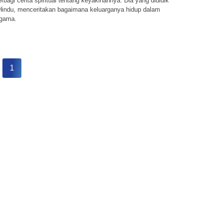
rbagi cerita spiritual tentang keyakinannya. Dia yang dididik
Hindu, menceritakan bagaimana keluarganya hidup dalam
agama.
1