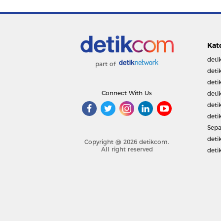
Kat
deti
part of
deti
deti
Connect With Us
deti
deti
deti
Sepa
deti
Copyright @ 2026 detikcom.
All right reserved
deti