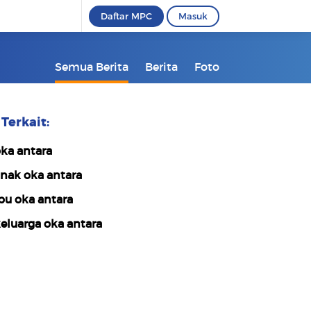
Daftar MPC
Masuk
Semua Berita
Berita
Foto
Terkait:
ka antara
nak oka antara
bu oka antara
eluarga oka antara