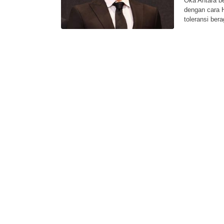
Oka Antara be
dengan cara 
toleransi ber