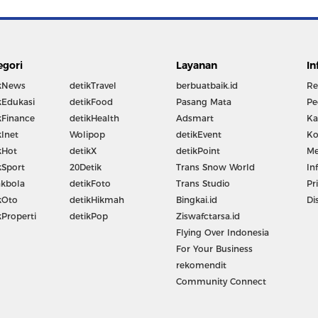
egori
Layanan
In
kNews
detikTravel
berbuatbaik.id
Re
kEdukasi
detikFood
Pasang Mata
Pe
kFinance
detikHealth
Adsmart
Ka
kInet
Wolipop
detikEvent
Ko
kHot
detikX
detikPoint
Me
kSport
20Detik
Trans Snow World
In
kbola
detikFoto
Trans Studio
Pr
kOto
detikHikmah
Bingkai.id
Di
kProperti
detikPop
Ziswafctarsa.id
Flying Over Indonesia
For Your Business
rekomendit
Community Connect