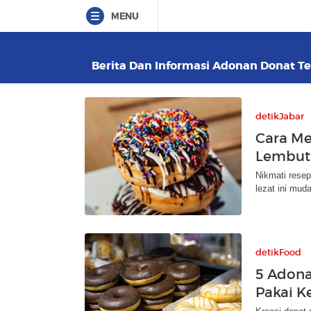
MENU
Berita Dan Informasi Adonan Donat Ter
detikJabar
Cara M
Lembut
Nikmati rese
lezat ini mud
detikFood
5 Adona
Pakai K