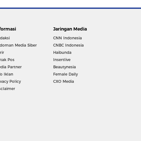
formasi
Jaringan Media
daksi
CNN Indonesia
doman Media Siber
CNBC Indonesia
rir
Haibunda
tak Pos
Insertlive
dia Partner
Beautynesia
fo Iklan
Female Daily
ivacy Policy
CXO Media
sclaimer