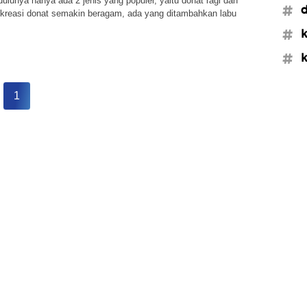
dulunya hanya ada 2 jenis yang populer, yaitu donat ragi dan
#d
i kreasi donat semakin beragam, ada yang ditambahkan labu
.
#k
#k
1