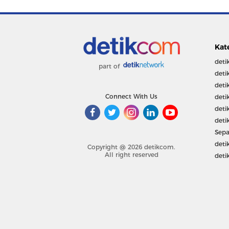
Kat
deti
part of
deti
deti
Connect With Us
deti
deti
deti
Sepa
deti
Copyright @ 2026 detikcom.
All right reserved
deti