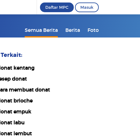
Daftar MPC
Masuk
Semua Berita
Berita
Foto
Terkait:
onat kentang
esep donat
ara membuat donat
onat brioche
onat empuk
onat labu
onat lembut