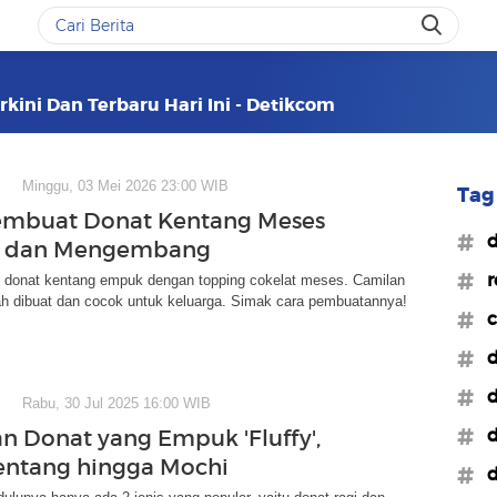
kini Dan Terbaru Hari Ini - Detikcom
Minggu, 03 Mei 2026 23:00 WIB
Tag 
embuat Donat Kentang Meses
#d
 dan Mengembang
#r
p donat kentang empuk dengan topping cokelat meses. Camilan
ah dibuat dan cocok untuk keluarga. Simak cara pembuatannya!
#c
#d
#d
Rabu, 30 Jul 2025 16:00 WIB
#d
n Donat yang Empuk 'Fluffy',
entang hingga Mochi
#d