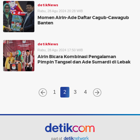
detikNews
Rabu, 28 Agu 2024 20:28 WIB
Momen Airin-Ade Daftar Cagub-Cawagub
Banten
detikNews
Rabu, 28 Agu 2024 17:50 WIB
Airin Bicara Kombinasi Pengalaman
Pimpin Tangsel dan Ade Sumardi di Lebak
1
2
3
4
part of