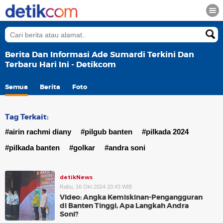
Berita Dan Informasi Ade Sumardi Terkini Dan
Terbaru Hari Ini - Detikcom
Semua
Berita
Foto
Tag Terkait:
#airin rachmi diany
#pilgub banten
#pilkada 2024
#pilkada banten
#golkar
#andra soni
detikNews
Rabu, 16 Okt 2024 20:43 WIB
Video: Angka Kemiskinan-Pengangguran
di Banten Tinggi, Apa Langkah Andra
Soni?