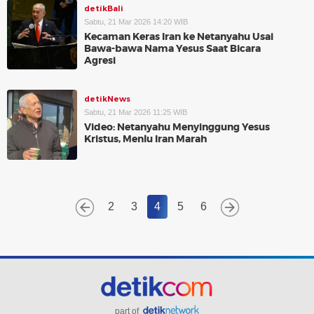
detikBali
Sabtu, 21 Mar 2026 14:20 WIB
Kecaman Keras Iran ke Netanyahu Usai
Bawa-bawa Nama Yesus Saat Bicara
Agresi
detikNews
Sabtu, 21 Mar 2026 11:25 WIB
Video: Netanyahu Menyinggung Yesus
Kristus, Menlu Iran Marah
2
3
4
5
6
part of