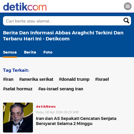
Berita Dan Informasi Abbas Araghchi Terkini Dan
Terbaru Hari Ini - Detikcom
Semua
Berita
Foto
Tag Terkait:
#iran
#amerika serikat
#donald trump
#israel
#selat hormuz
#as-israel serang iran
detikNews
Rabu, 08 Apr 2026 09:29 WIB
Iran dan AS Sepakati Gencatan Senjata
Bersyarat Selama 2 Minggu