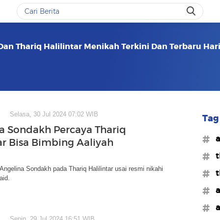
Dan Thariq Halilintar Menikah Terkini Dan Terbaru Hari
Selasa, 30 Jul 2024 07:02 WIB
Tag 
a Sondakh Percaya Thariq
#a
tar Bisa Bimbing Aaliyah
d
#t
ngelina Sondakh pada Thariq Halilintar usai resmi nikahi
#t
aid.
#a
#a
Senin, 29 Jul 2024 16:51 WIB