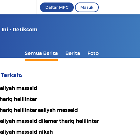
Daftar MPC
Masuk
 Ini - Detikcom
Semua Berita
Berita
Foto
Terkait:
aliyah massaid
hariq halilintar
hariq halilintar aaliyah massaid
aliyah massaid dilamar thariq halilintar
aliyah massaid nikah