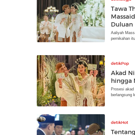
Tawa Th
Massaid 
Duluan
Aaliyah Massa
pernikahan it
detikPop
Akad Ni
hingga 
Prosesi akad 
berlangsung k
detikHot
Tentang