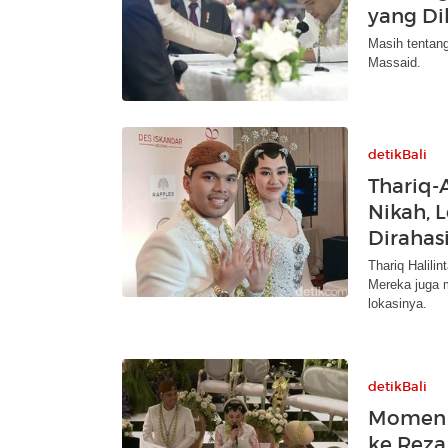
yang Di
Masih tentang
Massaid.
detikBali
Thariq-
Nikah, 
Dirahas
Thariq Halili
Mereka juga 
lokasinya.
detikBali
Momen A
ke Reza