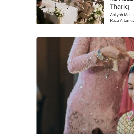
Thariq
Aaliyah Mass
Reza Artamevi