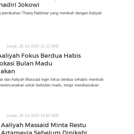
hadiri Jokowi
 pernikahan Thariq Halilintar yang menikah dengan Aaliyah
Jumat, 26 Jul 2024 15:31 WIB
Aaliyah Fokus Berdua Habis
Lokasi Bulan Madu
iakan
ntar dan Aaliyah Massaid ingin fokus berdua sehabis menikah.
merencanakan untuk berbulan madu, tetapi merahasiakan
Jumat, 26 Jul 2024 13:05 WIB
aliyah Massaid Minta Restu
 Artamevia Sebelum Dinikahi