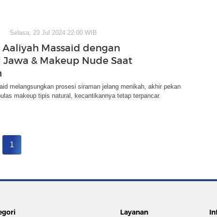
Selasa, 23 Jul 2024 22:00 WIB
t Aaliyah Massaid dengan
 Jawa & Makeup Nude Saat
n
aid melangsungkan prosesi siraman jelang menikah, akhir pekan
ulas makeup tipis natural, kecantikannya tetap terpancar.
1
egori
Layanan
In