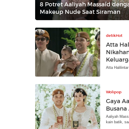
8 Potret Aaliyah Massaid deng
Makeup Nude Saat Siraman
detikHot
Atta Ha
Nikahan
Keluarg
Atta Halilint
Wolipop
Gaya Aa
Busana 
Aaliyah Massa
kain batik, saa