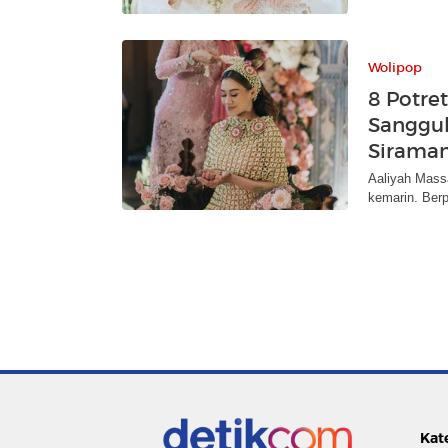
Wolipop
8 Potre
Sanggul
Sirama
Aaliyah Mass
kemarin. Berp
Kat