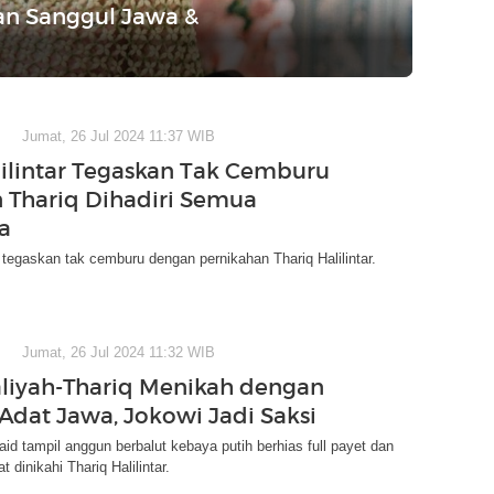
an Sanggul Jawa &
Jumat, 26 Jul 2024 11:37 WIB
lilintar Tegaskan Tak Cemburu
 Thariq Dihadiri Semua
a
ar tegaskan tak cemburu dengan pernikahan Thariq Halilintar.
Jumat, 26 Jul 2024 11:32 WIB
liyah-Thariq Menikah dengan
Adat Jawa, Jokowi Jadi Saksi
id tampil anggun berbalut kebaya putih berhias full payet dan
t dinikahi Thariq Halilintar.