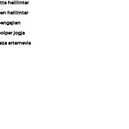
tta halilintar
en halilintar
engajian
olper jogja
eza artamevia