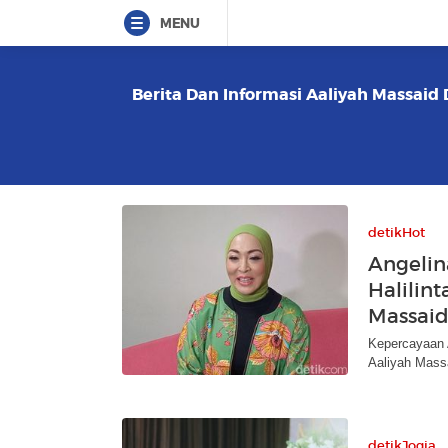
MENU
Berita Dan Informasi Aaliyah Massaid 
detikHot
Angelin
Halilin
Massai
Kepercayaan A
Aaliyah Mass
detikJogja