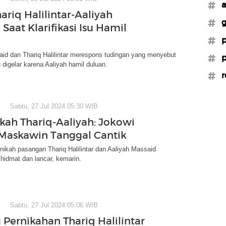
#a
ariq Halilintar-Aaliyah
#g
Saat Klarifikasi Isu Hamil
#p
id dan Thariq Halilintar merespons tudingan yang menyebut
#p
u digelar karena Aaliyah hamil duluan.
#r
Sabtu, 27 Jul 2024 05:30 WIB
kah Thariq-Aaliyah: Jokowi
Maskawin Tanggal Cantik
nikah pasangan Thariq Halilintar dan Aaliyah Massaid
hidmat dan lancar, kemarin.
Sabtu, 27 Jul 2024 05:06 WIB
 Pernikahan Thariq Halilintar