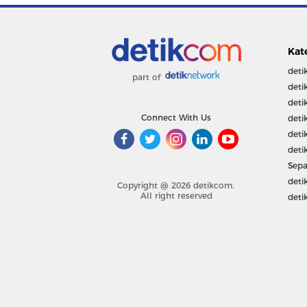
Kat
deti
part of
deti
deti
Connect With Us
deti
deti
deti
Sepa
deti
Copyright @ 2026 detikcom.
All right reserved
deti