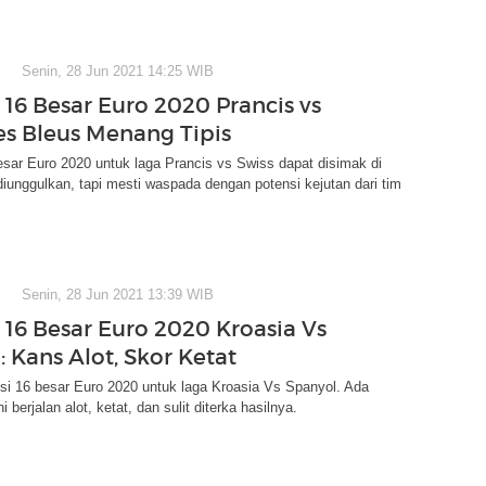
Senin, 28 Jun 2021 14:25 WIB
 16 Besar Euro 2020 Prancis vs
Les Bleus Menang Tipis
esar Euro 2020 untuk laga Prancis vs Swiss dapat disimak di
 diunggulkan, tapi mesti waspada dengan potensi kejutan dari tim
Senin, 28 Jun 2021 13:39 WIB
i 16 Besar Euro 2020 Kroasia Vs
 Kans Alot, Skor Ketat
ksi 16 besar Euro 2020 untuk laga Kroasia Vs Spanyol. Ada
ni berjalan alot, ketat, dan sulit diterka hasilnya.