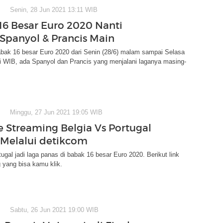
Senin, 28 Jun 2021 13:11 WIB
16 Besar Euro 2020 Nanti
Spanyol & Prancis Main
abak 16 besar Euro 2020 dari Senin (28/6) malam sampai Selasa
ari WIB, ada Spanyol dan Prancis yang menjalani laganya masing-
Minggu, 27 Jun 2021 19:05 WIB
ve Streaming Belgia Vs Portugal
 Melalui detikcom
tugal jadi laga panas di babak 16 besar Euro 2020. Berikut link
g yang bisa kamu klik.
Sabtu, 26 Jun 2021 19:00 WIB