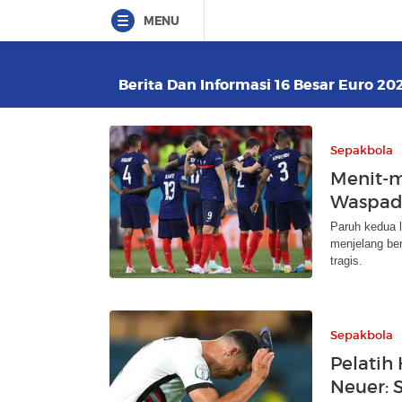
MENU
Berita Dan Informasi 16 Besar Euro 202
Sepakbola
Menit-m
Waspada
Paruh kedua 
menjelang ber
tragis.
Sepakbola
Pelatih
Neuer: 