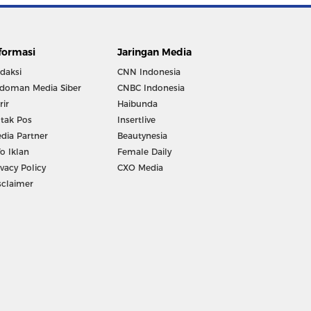
formasi
Jaringan Media
daksi
CNN Indonesia
doman Media Siber
CNBC Indonesia
rir
Haibunda
tak Pos
Insertlive
dia Partner
Beautynesia
fo Iklan
Female Daily
ivacy Policy
CXO Media
sclaimer