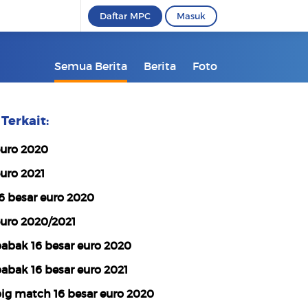
Daftar MPC
Masuk
Semua Berita
Berita
Foto
Terkait:
uro 2020
uro 2021
6 besar euro 2020
uro 2020/2021
abak 16 besar euro 2020
abak 16 besar euro 2021
ig match 16 besar euro 2020