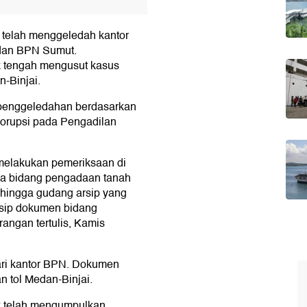
 telah menggeledah kantor
dan BPN Sumut.
k tengah mengusut kasus
-Binjai.
penggeledahan berdasarkan
 Korupsi pada Pengadilan
melakukan pemeriksaan di
ala bidang pengadaan tanah
 hingga gudang arsip yang
sip dokumen bidang
rangan tertulis, Kamis
ari kantor BPN. Dokumen
n tol Medan-Binjai.
ik telah mengumpulkan