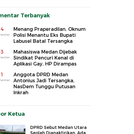
mentar Terbanyak
4
Menang Praperadilan, Oknum
Polisi Menantu Eks Bupati
mentar
Labusel Batal Tersangka
3
Mahasiswa Medan Dijebak
Sindikat Pencuri Kenal di
mentar
Aplikasi Gay, HP Dirampas
1
Anggota DPRD Medan
Antonius Jadi Tersangka,
mentar
NasDem Tunggu Putusan
Inkrah
por Ketua
DPRD Sebut Medan Utara
Seolah Dianaktirikan, Ada