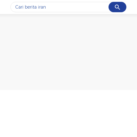
Cancel
Yang sedang ramai dicari
#1
data live draw sgp
#2
piala presiden 2026
#3
prabowo
#4
iran
#5
gempa hari ini
Promoted
Terakhir yang dicari
Loading...