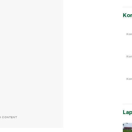
Ko
Ko
Ko
Ko
La
H CONTENT