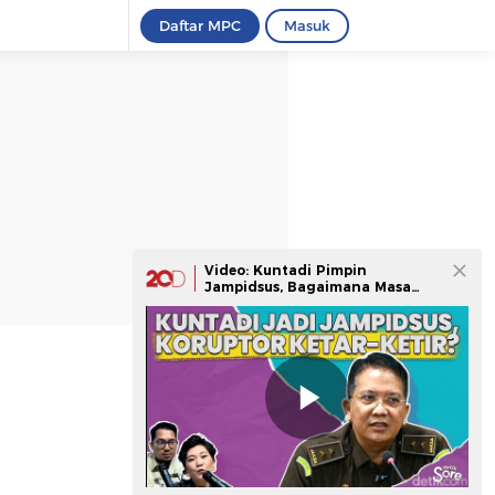
Daftar MPC
Masuk
Video: Kuntadi Pimpin
Jampidsus, Bagaimana Masa
Depan Pemberantasan Korupsi?