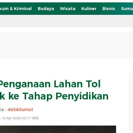
kum & Kriminal
Budaya
Wisata
Kuliner
Bisnis
Sumu
Penganaan Lahan Tol
ik ke Tahap Penyidikan
ta -
detikSumut
 19 Apr 2026 23:17 WIB