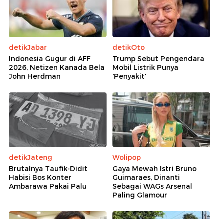
detikJabar
detikOto
Indonesia Gugur di AFF
Trump Sebut Pengendara
2026, Netizen Kanada Bela
Mobil Listrik Punya
John Herdman
'Penyakit'
detikJateng
Wolipop
Brutalnya Taufik-Didit
Gaya Mewah Istri Bruno
Habisi Bos Konter
Guimaraes, Dinanti
Ambarawa Pakai Palu
Sebagai WAGs Arsenal
Paling Glamour