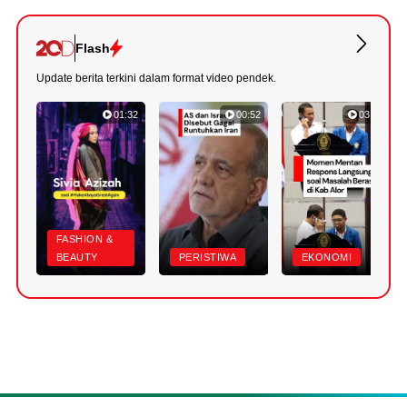
Flash
Update berita terkini dalam format video pendek.
01:32
00:52
03:22
FASHION &
BEAUTY
PERISTIWA
EKONOMI