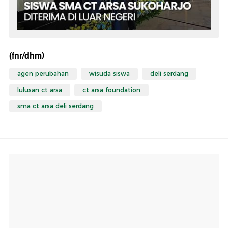
(fnr/dhm)
agen perubahan
wisuda siswa
deli serdang
lulusan ct arsa
ct arsa foundation
sma ct arsa deli serdang