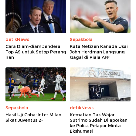
detikNews
Sepakbola
Cara Diam-diam Jenderal
Kata Netizen Kanada Usai
Top AS untuk Setop Perang
John Herdman Langsung
Iran
Gagal di Piala AFF
Sepakbola
detikNews
Hasil Uji Coba: Inter Milan
Kematian Tak Wajar
Sikat Juventus 2-1
Sutrimo Sudah Dilaporkan
ke Polisi, Pelapor Minta
Ekshumasi