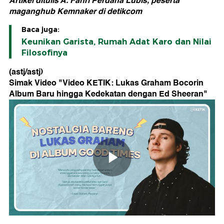
Artikel ditulis A. Fahri Perdana Lubis, peserta
maganghub Kemnaker di detikcom
Baca juga:
Keunikan Garista, Rumah Adat Karo dan Nilai
Filosofinya
(astj/astj)
Simak Video "
Video KETIK: Lukas Graham Bocorin
Album Baru hingga Kedekatan dengan Ed Sheeran
"