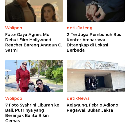
Wolipop
detikJateng
Foto: Gaya Agnez Mo
2 Terduga Pembunuh Bos
Debut Film Hollywood
Konter Ambarawa
Reacher Bareng Anggun C.
Ditangkap di Lokasi
Sasmi
Berbeda
Wolipop
detikNews
7 Foto Syahrini Liburan ke
Kejagung: Febrio Adiono
Bali, Putrinya yang
Pegawai, Bukan Jaksa
Beranjak Balita Bikin
Gemas