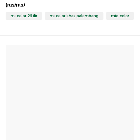
(ras/ras)
mi celor 26 ilir
mi celor khas palembang
mie celor