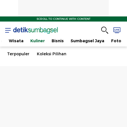
SCROLL TO CONTINUE WITH CONTENT
a
Wisata
Kuliner
Bisnis
Sumbagsel Jaya
Foto
Terpopuler
Koleksi Pilihan