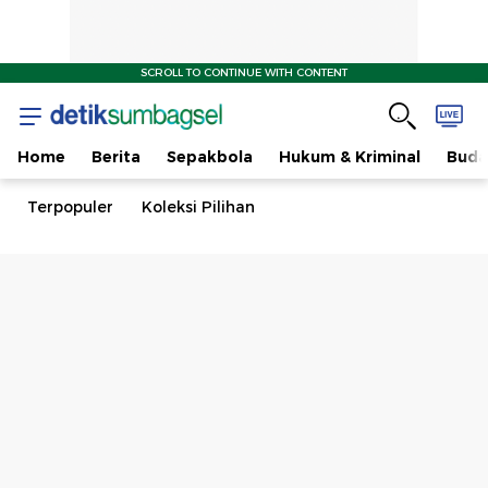
SCROLL TO CONTINUE WITH CONTENT
Home
Berita
Sepakbola
Hukum & Kriminal
Buda
Terpopuler
Koleksi Pilihan