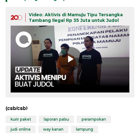
Video: Aktivis di Mamuju Tipu Tersangka
Tambang Ilegal Rp 35 Juta untuk Judol
(csb/csb)
kurir paket
laporan palsu
perampokan
judi online
way kanan
lampung