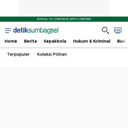
SCROLL TO CONTINUE WITH CONTENT
Home
Berita
Sepakbola
Hukum & Kriminal
Buda
Terpopuler
Koleksi Pilihan