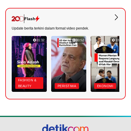
Flash
Update berita terkini dalam format video pendek.
01:32
00:52
03:22
FASHION &
BEAUTY
PERISTIWA
EKONOMI