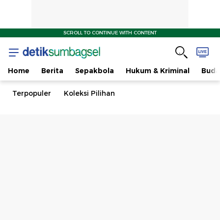
SCROLL TO CONTINUE WITH CONTENT
Home
Berita
Sepakbola
Hukum & Kriminal
Buda
Terpopuler
Koleksi Pilihan