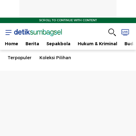
SCROLL TO CONTINUE WITH CONTENT
Home
Berita
Sepakbola
Hukum & Kriminal
Buda
Terpopuler
Koleksi Pilihan