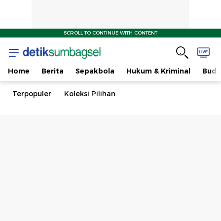
SCROLL TO CONTINUE WITH CONTENT
Home
Berita
Sepakbola
Hukum & Kriminal
Buda
Terpopuler
Koleksi Pilihan