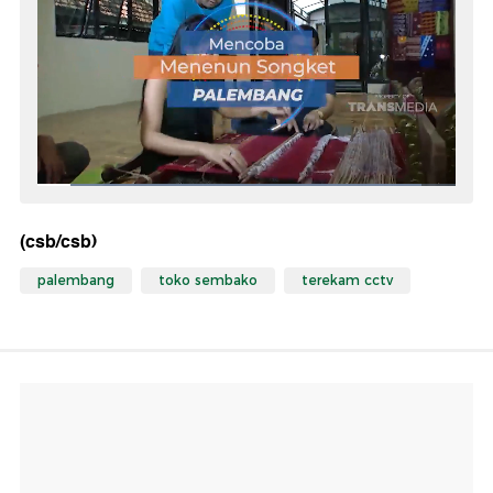
(csb/csb)
palembang
toko sembako
terekam cctv