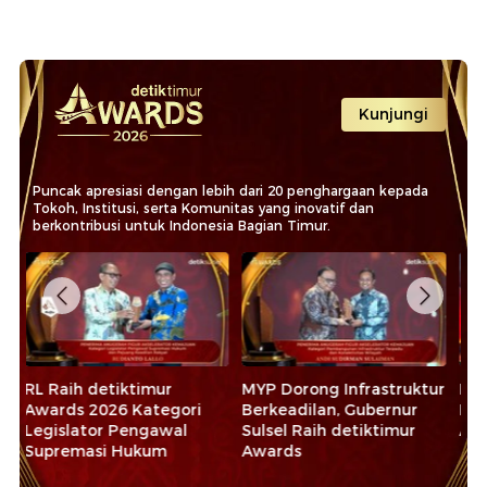
Kunjungi
Puncak apresiasi dengan lebih dari 20 penghargaan kepada
Tokoh, Institusi, serta Komunitas yang inovatif dan
berkontribusi untuk Indonesia Bagian Timur.
tur
Daftar Lengkap Penerima
Andi Iwan Darmawan
Ba
Penghargaan detiktimur
Aras, Mengakselerasi
Di
Awards 2026
Infrastruktur demi
As
Membangun Daerah
So