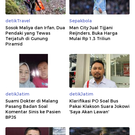
detikTravel
Sepakbola
Sosok Maliya dan Irfan, Dua
Man City Jual Tijjani
Pendaki yang Tewas
Reijnders, Buka Harga
Terjatuh di Gunung
Mulai Rp 1,3 Triliun
Piramid
detikJatim
detikJatim
Suami Dokter di Malang
Klarifikasi PO Soal Bus
Pasang Badan Soal
Pakai Klakson Suara Jokowi
Komentar Sinis ke Pasien
'Saya Akan Lawan'
BPJS