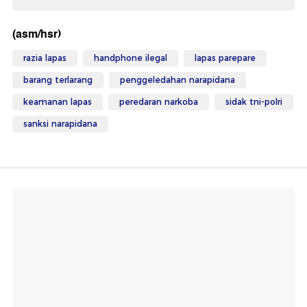
(asm/hsr)
razia lapas
handphone ilegal
lapas parepare
barang terlarang
penggeledahan narapidana
keamanan lapas
peredaran narkoba
sidak tni-polri
sanksi narapidana