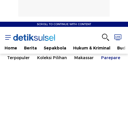
SCROLL TO CONTINUE WITH CONTENT
Home
Berita
Sepakbola
Hukum & Kriminal
Buda
Terpopuler
Koleksi Pilihan
Makassar
Parepare