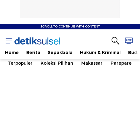
SCROLL TO CONTINUE WITH CONTENT
Home
Berita
Sepakbola
Hukum & Kriminal
Buda
Terpopuler
Koleksi Pilihan
Makassar
Parepare