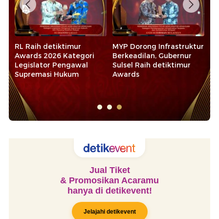
RL Raih detiktimur
MYP Dorong Infrastruktur
Da
Awards 2026 Kategori
Berkeadilan, Gubernur
Pe
Legislator Pengawal
Sulsel Raih detiktimur
Aw
ni
Supremasi Hukum
Awards