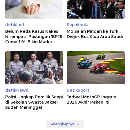
detikInet
Sepakbola
Belum Reda Kasus Nakes
Mo Salah Pindah ke Turki,
Nirempati, Postingan 'BPJS
Diejek Bos Klub Arab Saudi
Cuma 1%' Bikin Murka
detikNews
detikSport
Polisi Ungkap Pemilik Senpi
Jadwal MotoGP Inggris
di Sekolah Swasta Jaksel
2026 Akhir Pekan Ini
Sudah Meninggal
Selengkapnya