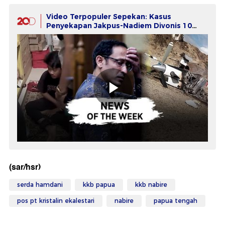
Video Terpopuler Sepekan: Kasus
Penyekapan Jakpus-Nadiem Divonis 10
Tahun Bui
(sar/hsr)
serda hamdani
kkb papua
kkb nabire
pos pt kristalin ekalestari
nabire
papua tengah