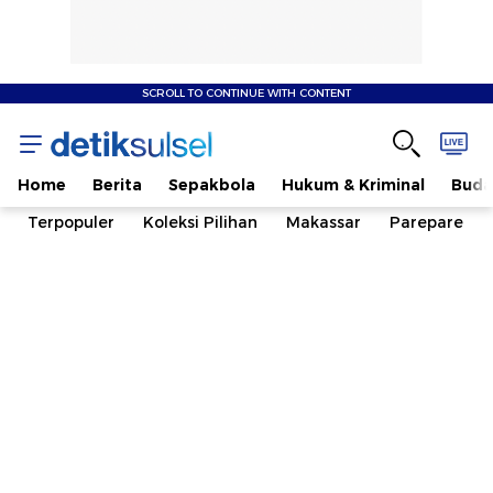
SCROLL TO CONTINUE WITH CONTENT
Home
Berita
Sepakbola
Hukum & Kriminal
Buda
Terpopuler
Koleksi Pilihan
Makassar
Parepare