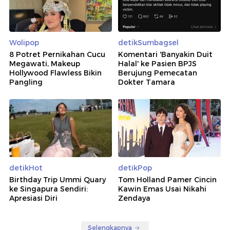
Wolipop
detikSumbagsel
8 Potret Pernikahan Cucu
Komentari 'Banyakin Duit
Megawati, Makeup
Halal' ke Pasien BPJS
Hollywood Flawless Bikin
Berujung Pemecatan
Pangling
Dokter Tamara
detikHot
detikPop
Birthday Trip Ummi Quary
Tom Holland Pamer Cincin
ke Singapura Sendiri:
Kawin Emas Usai Nikahi
Apresiasi Diri
Zendaya
Selengkapnya