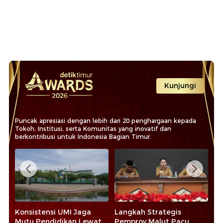
Kunjungi
Puncak apresiasi dengan lebih dari 20 penghargaan kepada
Tokoh, Institusi, serta Komunitas yang inovatif dan
berkontribusi untuk Indonesia Bagian Timur.
II
Konsistensi UMI Jaga
Langkah Strategis
St
Mutu Pendidikan Lewat
Pemprov Malut Pacu
Ar