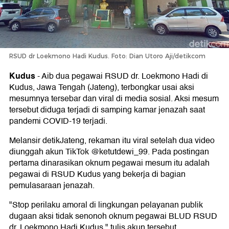
RSUD dr Loekmono Hadi Kudus. Foto: Dian Utoro Aji/detikcom
Kudus
-
Aib dua pegawai RSUD dr. Loekmono Hadi di
Kudus, Jawa Tengah (Jateng), terbongkar usai aksi
mesumnya tersebar dan viral di media sosial. Aksi mesum
tersebut diduga terjadi di samping kamar jenazah saat
pandemi COVID-19 terjadi.
Melansir detikJateng, rekaman itu viral setelah dua video
diunggah akun TikTok @ketutdewi_99. Pada postingan
pertama dinarasikan oknum pegawai mesum itu adalah
pegawai di RSUD Kudus yang bekerja di bagian
pemulasaraan jenazah.
"Stop perilaku amoral di lingkungan pelayanan publik
dugaan aksi tidak senonoh oknum pegawai BLUD RSUD
dr. Loekmono Hadi Kudus," tulis akun tersebut.