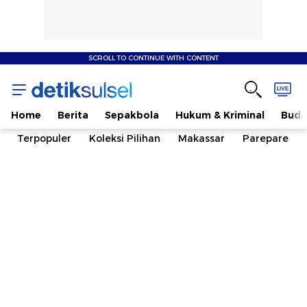
SCROLL TO CONTINUE WITH CONTENT
Home
Berita
Sepakbola
Hukum & Kriminal
Buda
Terpopuler
Koleksi Pilihan
Makassar
Parepare