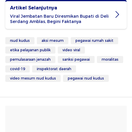
Artikel Selanjutnya
Viral Jembatan Baru Diresmikan Bupati di Deli
Serdang Amblas, Begini Faktanya
rsud kudus
aksi mesum
pegawai rumah sakit
etika pelayanan publik
video viral
pemulasaraan jenazah
sanksi pegawai
moralitas
covid-19
inspektorat daerah
video mesum rsud kudus
pegawai rsud kudus