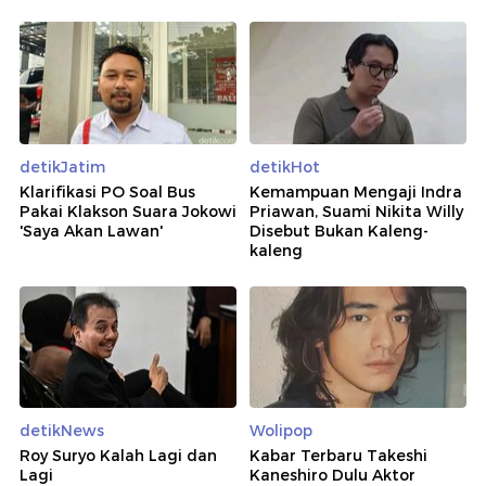
detikJatim
detikHot
Klarifikasi PO Soal Bus
Kemampuan Mengaji Indra
Pakai Klakson Suara Jokowi
Priawan, Suami Nikita Willy
'Saya Akan Lawan'
Disebut Bukan Kaleng-
kaleng
detikNews
Wolipop
Roy Suryo Kalah Lagi dan
Kabar Terbaru Takeshi
Lagi
Kaneshiro Dulu Aktor