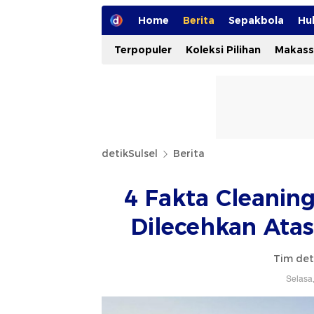
Home
Berita
Sepakbola
Hu
Terpopuler
Koleksi Pilihan
Makass
detikSulsel
Berita
4 Fakta Cleanin
Dilecehkan Ata
Tim det
Selasa