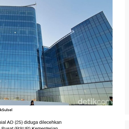
kSulsel
sial AD (25) diduga dilecehkan
m Pusat (RSUP) Kementerian