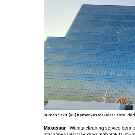
Rumah Sakit (RS) Kemenkes Makassar. Foto: deti
Makassar
-
Wanita cleaning service berini
atasannya inisial IR di Rumah Sakit Umu