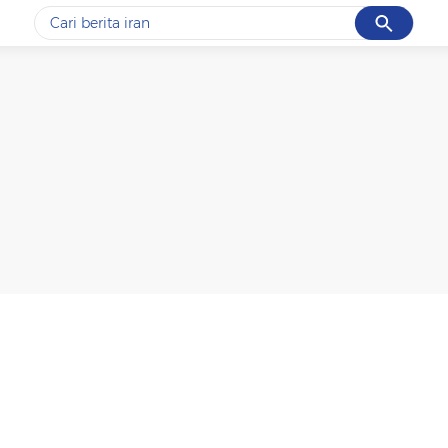
Cancel
Yang sedang ramai dicari
#1
gempa hari ini
#2
gempa
#3
prabowo
#4
iran
#5
demo
Promoted
Terakhir yang dicari
Loading...