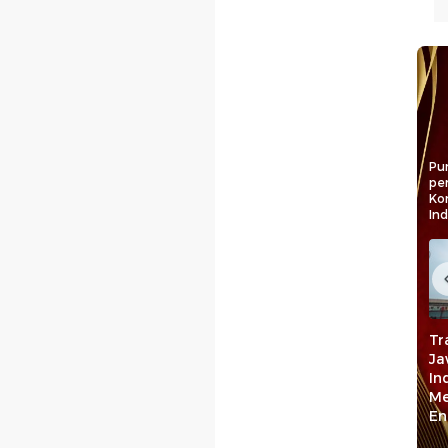
Pun
pe
Ko
In
Peran AIA di Balik
Sulsel Kian Mulus
Tr
yaan
Percepatan
Lewat Program
Ja
ntu
Infrastruktur dan
Jalan MYP: Perkuat
In
ngkatkan
Ketahanan Air
Konektivitas, Pacu
Me
dan
Ekonomi
En
SDM