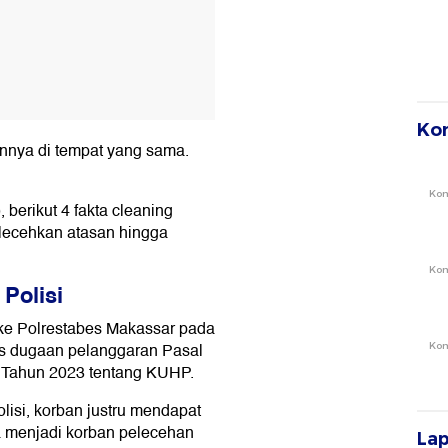
Ko
nnya di tempat yang sama.
Ko
 berikut 4 fakta cleaning
lecehkan atasan hingga
Ko
 Polisi
 ke Polrestabes Makassar pada
tas dugaan pelanggaran Pasal
Ko
 Tahun 2023 tentang KUHP.
lisi, korban justru mendapat
a menjadi korban pelecehan
La