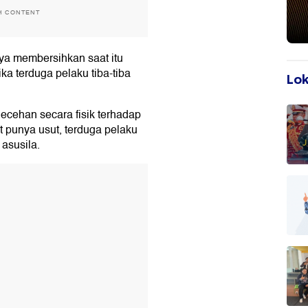
H CONTENT
nya membersihkan saat itu
ka terduga pelaku tiba-tiba
Lok
ecehan secara fisik terhadap
t punya usut, terduga pelaku
asusila.
T