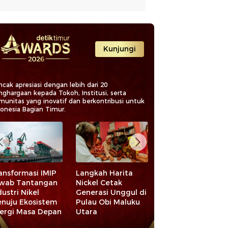
Kunjungi
cak apresiasi dengan lebih dari 20
nghargaan kepada Tokoh, Institusi, serta
munitas yang inovatif dan berkontribusi untuk
donesia Bagian Timur.
ansformasi IMIP
Langkah Harita
Langkah Strategi
wab Tantangan
Nickel Cetak
Pemprov Malut
dustri Nikel
Generasi Unggul di
Pacu
nuju Ekosistem
Pulau Obi Maluku
Pembangunan
ergi Masa Depan
Utara
Bagi Masyarakat
Kepulauan