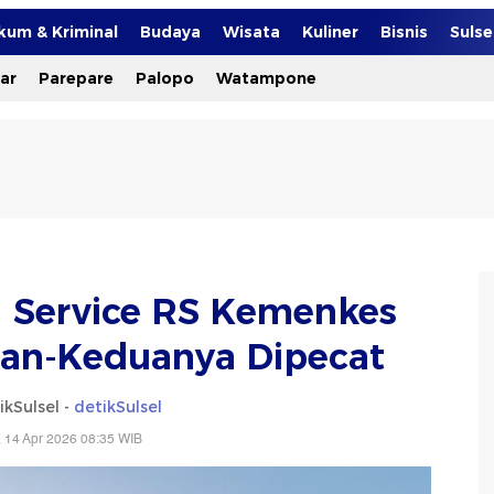
kum & Kriminal
Budaya
Wisata
Kuliner
Bisnis
Suls
ar
Parepare
Palopo
Watampone
g Service RS Kemenkes
san-Keduanya Dipecat
ikSulsel -
detikSulsel
, 14 Apr 2026 08:35 WIB