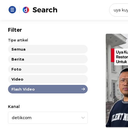
Yang se
Filter
Loading..
Tipe artikel
Semua
Promot
Berita
Foto
Terakhir
Loading...
Video
Flash Video
Kanal