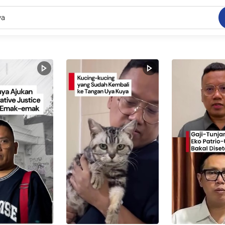
C
dang ramai dicari
.
ed
 yang dicari