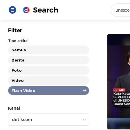
Yang se
Filter
Loading..
Tipe artikel
Semua
Promot
Berita
Foto
Terakhir
Loading...
Video
Flash Video
Kanal