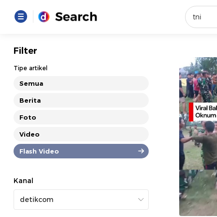
Yang se
Filter
Loading..
Tipe artikel
Semua
Promot
Berita
Foto
Terakhir
Loading...
Video
Flash Video
Kanal