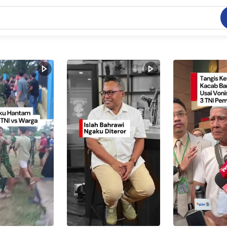
C
dang ramai dicari
.
ed
 yang dicari