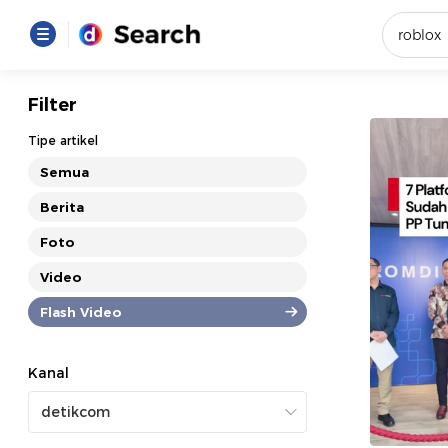
Yang se
Filter
Loading..
Tipe artikel
Semua
Promot
Berita
Foto
Terakhir
Loading...
Video
Flash Video
Kanal