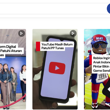
C
dang ramai dicari
.
ed
 yang dicari