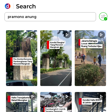
Yang sedang ramai dicari
Loading...
Promoted
Terakhir yang dicari