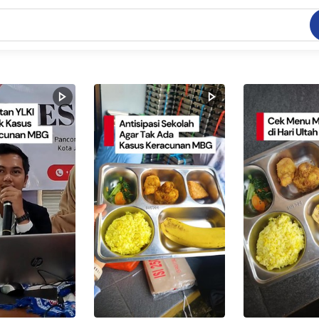
C
dang ramai dicari
.
ed
 yang dicari