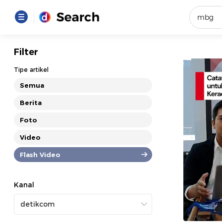
Yang se
Filter
Loading..
Tipe artikel
Semua
Promot
Berita
Foto
Terakhir
Loading...
Video
Flash Video
Kanal