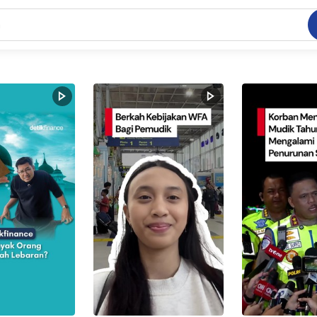
C
dang ramai dicari
.
ed
 yang dicari