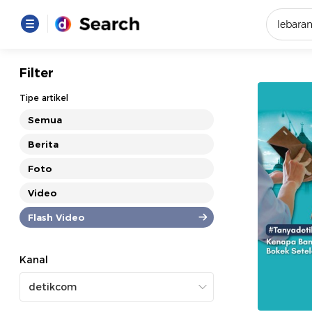
Yang se
Filter
Loading..
Tipe artikel
Semua
Promot
Berita
Foto
Terakhir
Loading...
Video
Flash Video
Kanal