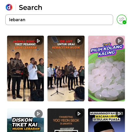
Yang sedang ramai dicari
Loading...
Promoted
Terakhir yang dicari