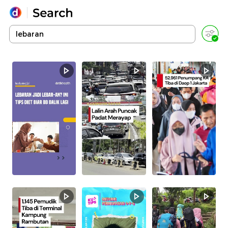
Yang sedang ramai dicari
Loading...
Promoted
Terakhir yang dicari