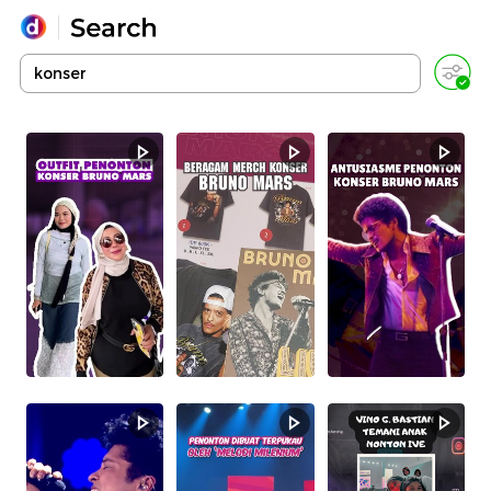
Yang sedang ramai dicari
Loading...
Promoted
Terakhir yang dicari