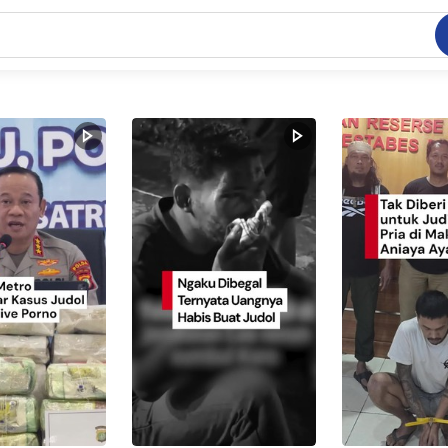
C
dang ramai dicari
.
ed
 yang dicari