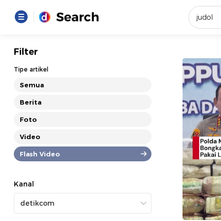
Yang se
Filter
Loading..
Tipe artikel
Semua
Promot
Berita
Foto
Terakhir
Loading...
Video
Flash Video
Kanal